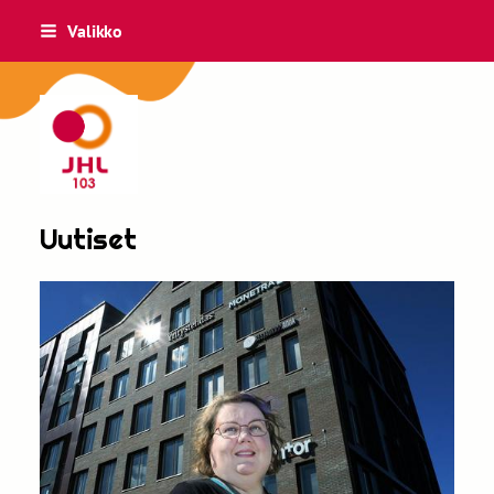
Siirry
Valikko
sivun
sisältöön
JHL 103
Uutiset