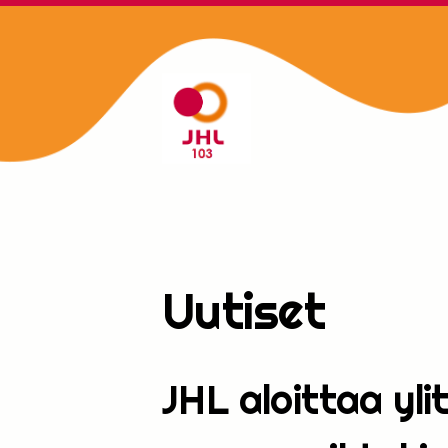
Siirry
sivun
sisältöön
JHL 103
Uutiset
JHL aloittaa yli