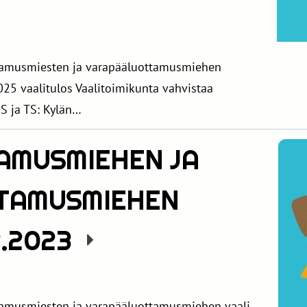
ttamusmiesten ja varapääluottamusmiehen
25 vaalitulos Vaalitoimikunta vahvistaa
S ja TS: Kylän…
AMUSMIEHEN JA
TAMUSMIEHEN
2.2023
tamusmiesten ja varapääluottamusmiehen vaali