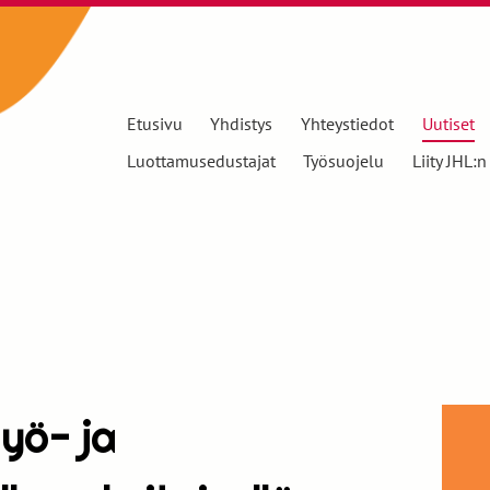
Etusivu
Yhdistys
Yhteystiedot
Uutiset
Luottamusedustajat
Työsuojelu
Liity JHL:n
työ- ja