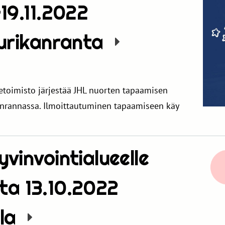
19.11.2022
Murikanranta
etoimisto järjestää JHL nuorten tapaamisen
anrannassa. Ilmoittautuminen tapaamiseen käy
vinvointialueelle
ilta 13.10.2022
lla