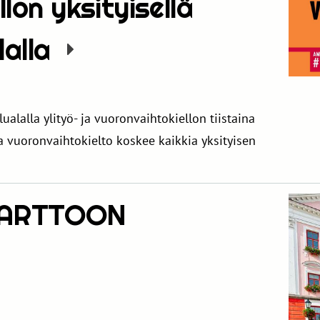
lon yksityisellä
lalla
lualalla ylityö- ja vuoronvaihtokiellon tiistaina
ja vuoronvaihtokielto koskee kaikkia yksityisen
TARTTOON