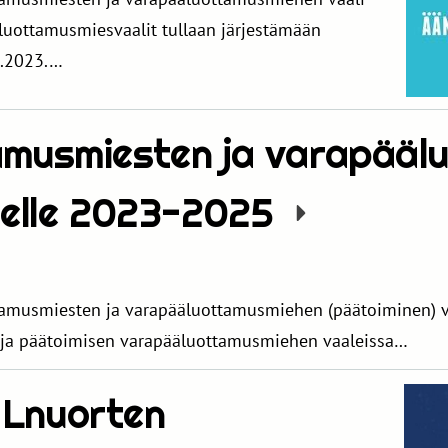
luottamusmiesvaalit tullaan järjestämään
2.2023.…
amusmiesten ja varapääl
delle 2023-2025
tamusmiesten ja varapääluottamusmiehen (päätoiminen) v
 ja päätoimisen varapääluottamusmiehen vaaleissa…
HLnuorten