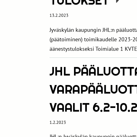
TULOKSET
13.2.2023
Jyväskylän kaupungin JHL:n pääluo
(päätoiminen) toimikaudelle 2023-20
äänestystulokseksi Toimialue 1 KVTE
JHL PÄÄLUOTT
VARAPÄÄLUOT
VAALIT 6.2-10.
1.2.2023
JHL:n Jyväskylän kaupungin pääluot