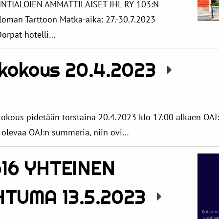
INTIALOJEN AMMATTILAISET JHL RY 103:N
loman Tarttoon Matka-aika: 27.-30.7.2023
Dorpat-hotelli…
tkokous 20.4.2023
ous pidetään torstaina 20.4.2023 klo 17.00 alkaen OAJ:n 
la olevaa OAJ:n summeria, niin ovi…
 616 YHTEINEN
TUMA 13.5.2023