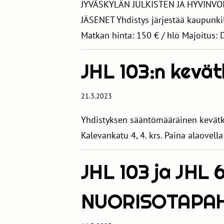
JYVÄSKYLÄN JULKISTEN JA HYVINVO
JÄSENET Yhdistys järjestää kaupunki
Matkan hinta: 150 € / hlö Majoitus: 
JHL 103:n kevä
21.3.2023
Yhdistyksen sääntömääräinen kevätkok
Kalevankatu 4, 4. krs. Paina alaovel
JHL 103 ja JHL
NUORISOTAPAH