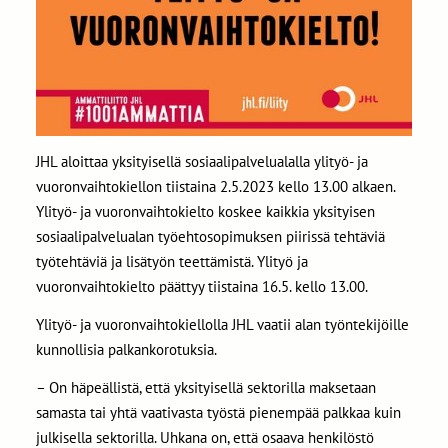
JHL aloittaa yksityisellä sosiaalipalvelualalla ylityö- ja
vuoronvaihtokiellon tiistaina 2.5.2023 kello 13.00 alkaen.
Ylityö- ja vuoronvaihtokielto koskee kaikkia yksityisen
sosiaalipalvelualan työehtosopimuksen piirissä tehtäviä
työtehtäviä ja lisätyön teettämistä. Ylityö ja
vuoronvaihtokielto päättyy tiistaina 16.5. kello 13.00.
Ylityö- ja vuoronvaihtokiellolla JHL vaatii alan työntekijöille
kunnollisia palkankorotuksia.
– On häpeällistä, että yksityisellä sektorilla maksetaan
samasta tai yhtä vaativasta työstä pienempää palkkaa kuin
julkisella sektorilla. Uhkana on, että osaava henkilöstö