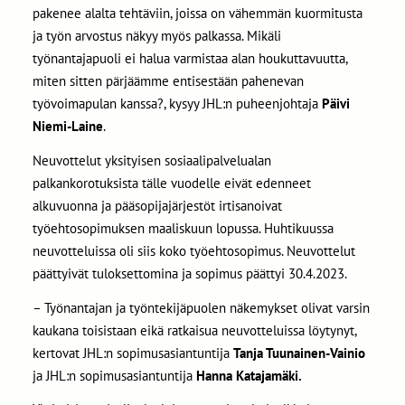
pakenee alalta tehtäviin, joissa on vähemmän kuormitusta
ja työn arvostus näkyy myös palkassa. Mikäli
työnantajapuoli ei halua varmistaa alan houkuttavuutta,
miten sitten pärjäämme entisestään pahenevan
työvoimapulan kanssa?, kysyy JHL:n puheenjohtaja
Päivi
Niemi-Laine
.
Neuvottelut yksityisen sosiaalipalvelualan
palkankorotuksista tälle vuodelle eivät edenneet
alkuvuonna ja pääsopijajärjestöt irtisanoivat
työehtosopimuksen maaliskuun lopussa. Huhtikuussa
neuvotteluissa oli siis koko työehtosopimus. Neuvottelut
päättyivät tuloksettomina ja sopimus päättyi 30.4.2023.
– Työnantajan ja työntekijäpuolen näkemykset olivat varsin
kaukana toisistaan eikä ratkaisua neuvotteluissa löytynyt,
kertovat JHL:n sopimusasiantuntija
Tanja Tuunainen-Vainio
ja JHL:n sopimusasiantuntija
Hanna Katajamäki.