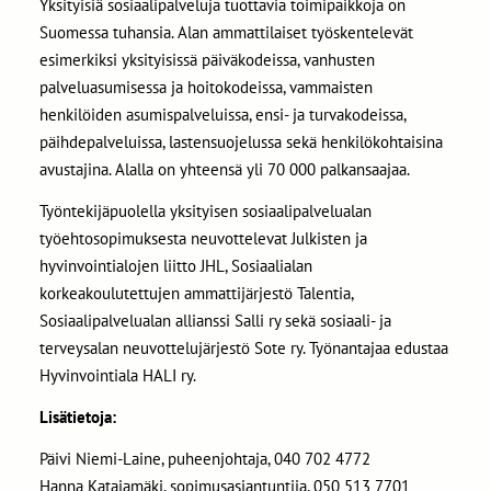
Yksityisiä sosiaalipalveluja tuottavia toimipaikkoja on
Suomessa tuhansia. Alan ammattilaiset työskentelevät
esimerkiksi yksityisissä päiväkodeissa, vanhusten
palveluasumisessa ja hoitokodeissa, vammaisten
henkilöiden asumispalveluissa, ensi- ja turvakodeissa,
päihdepalveluissa, lastensuojelussa sekä henkilökohtaisina
avustajina. Alalla on yhteensä yli 70 000 palkansaajaa.
Työntekijäpuolella yksityisen sosiaalipalvelualan
työehtosopimuksesta neuvottelevat Julkisten ja
hyvinvointialojen liitto JHL, Sosiaalialan
korkeakoulutettujen ammattijärjestö Talentia,
Sosiaalipalvelualan allianssi Salli ry sekä sosiaali- ja
terveysalan neuvottelujärjestö Sote ry. Työnantajaa edustaa
Hyvinvointiala HALI ry.
Lisätietoja:
Päivi Niemi-Laine, puheenjohtaja, 040 702 4772
Hanna Katajamäki, sopimusasiantuntija, 050 513 7701