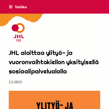
Siirry
Valikko
sivun
sisältöön
JHL 103
JHL aloittaa ylityö- ja
vuoronvaihtokiellon yksityisellä
sosiaalipalvelualalla
2.5.2023