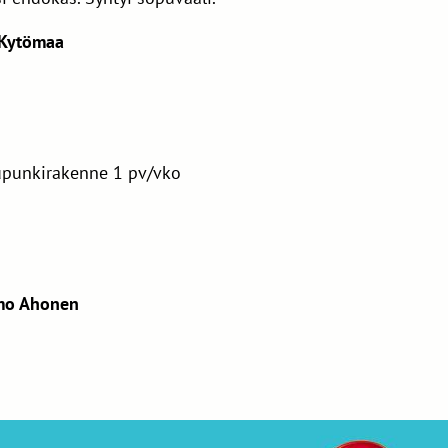
 Kytömaa
aupunkirakenne 1 pv/vko
mmo Ahonen