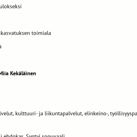
ulokseksi
iskasvatuksen toimiala
ä
Miia Kekäläinen
lut, kulttuuri- ja liikuntapalvelut, elinkeino-, työllisyyspal
i ehdokas. Syntyi sopuvaali.