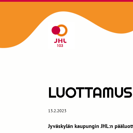
Siirry
sivun
sisältöön
JHL 103
LUOTTAMUS
13.2.2023
Jyväskylän kaupungin JHL:n pääluot