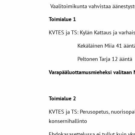
Vaalitoimikunta vahvistaa äänestyst
Toimialue 1
KVTES ja TS: Kylän Kattaus ja varha
Kekäläinen Miia 41 äänt
Peltonen Tarja 12 ääntä
Varapääluottamusmieheksi valitaan 
Toimialue 2
KVTES ja TS: Perusopetus, nuorisopalve
konsernihallinto
Ehdokasasettelussa ei tullut kuin yks