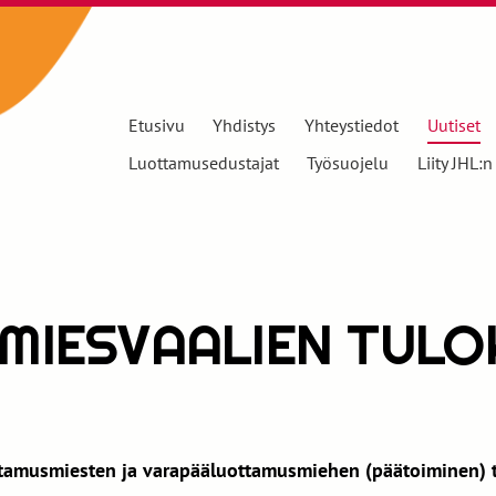
Etusivu
Yhdistys
Yhteystiedot
Uutiset
Luottamusedustajat
Työsuojelu
Liity JHL:n
MIESVAALIEN TULO
tamusmiesten ja varapääluottamusmiehen (päätoiminen) t