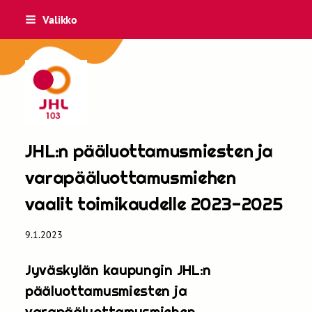
Siirry
Valikko
sivun
sisältöön
JHL 103
JHL:n pääluottamusmiesten ja
varapääluottamusmiehen
vaalit toimikaudelle 2023-2025
9.1.2023
Jyväskylän kaupungin JHL:n
pääluottamusmiesten ja
varapääluottamusmiehen