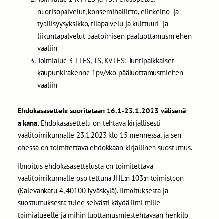
nuorisopalvelut, konsernihallinto, elinkeino- ja
työllisyysyksikkö, tilapalvelu ja kulttuuri- ja
liikuntapalvelut päätoimisen pääluottamusmiehen
vaaliin
Toimialue 3 TTES, TS, KVTES: Tuntipalkkaiset,
kaupunkirakenne 1pv/vko pääluottamusmiehen
vaaliin
Ehdokasasettelu suoritetaan 16.1-23.1.2023 välisenä
aikana.
Ehdokasasettelu on tehtävä kirjallisesti
vaalitoimikunnalle 23.1.2023 klo 15 mennessä, ja sen
ohessa on toimitettava ehdokkaan kirjallinen suostumus.
Ilmoitus ehdokasasettelusta on toimitettava
vaalitoimikunnalle osoitettuna JHL:n 103:n toimistoon
(Kalevankatu 4, 40100 Jyväskylä). Ilmoituksesta ja
suostumuksesta tulee selvästi käydä ilmi mille
toimialueelle ja mihin luottamusmiestehtävään henkilö