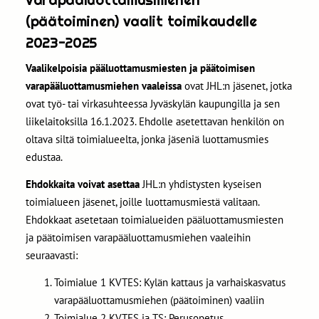
(päätoiminen) vaalit toimikaudelle
2023-2025
Vaalikelpoisia pääluottamusmiesten ja päätoimisen
varapääluottamusmiehen vaaleissa
ovat JHL:n jäsenet, jotka
ovat työ- tai virkasuhteessa Jyväskylän kaupungilla ja sen
liikelaitoksilla 16.1.2023. Ehdolle asetettavan henkilön on
oltava siltä toimialueelta, jonka jäseniä luottamusmies
edustaa.
Ehdokkaita voivat asettaa
JHL:n yhdistysten kyseisen
toimialueen jäsenet, joille luottamusmiestä valitaan.
Ehdokkaat asetetaan toimialueiden pääluottamusmiesten
ja päätoimisen varapääluottamusmiehen vaaleihin
seuraavasti:
Toimialue 1 KVTES: Kylän kattaus ja varhaiskasvatus
varapääluottamusmiehen (päätoiminen) vaaliin
Toimialue 2 KVTES ja TS: Perusopetus,