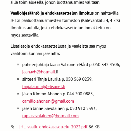
sillä toimialueella, johon luottamusmies valitaan.
Vaaliohjesääntö ja ehdokasasettelun ilmoitus
on nähtävillä
JHL:n pääluottamusmiesten toimiston (Kalevankatu 4, 4 krs)
ilmoitustaululla, josta ehdokasasettelun lomakkeita on
myös saatavilla
.
Lisätietoja ehdokasasettelusta ja vaaleista saa myös
vaalitoimikunnan jäseniltä:
puheenjohtaja Jaana Valkonen-Hård p. 050 342 4506,
jaanavh@hotmail.
⁠⁠⁠⁠⁠⁠⁠fi
sihteeri Tanja Laurila p. 050 569 0239,
tanjalaurila@elisanet.fi
jäsen Kimmo Ahonen p. 044 300 0883,
camillo.ahonen@gmail.com
jäsen Janne Savolainen p. 050 910 5393,
tuplasavolainen@hotmail.com
JHL_vaalit_ehdokasasettelu_2023.pdf
86 KB