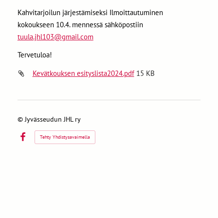
Kahvitarjoilun järjestämiseksi Ilmoittautuminen
kokoukseen 10.4. mennessä sähköpostiin
tuula.jhl103@gmail.com
Tervetuloa!
Kevätkouksen esityslista2024.pdf
15 KB
©
Jyvässeudun JHL ry
Tehty Yhdistysavaimella
Facebook