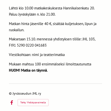
Lähtö klo 10.00 matkakeskuksesta Hannikaisenkatu 20.
Paluu Jyväskylään n. klo 21.00.
Matkan hinta jäsenille 40 €, sisältää kuljetuksen, lipun ja
ruokailun.
Maksetaan 15.10. mennessä yhdistyksen tilille: JHL 103,
FI91 5290 0220 041683
Viestikohtaan: nimi ja teatterimatka
Mukaan mahtuu 100 ensimmäiseksi ilmoittautunutta
HUOM! Matka on täynnä.
©
Jyvässeudun JHL ry
Tehty Yhdistysavaimella
Facebook