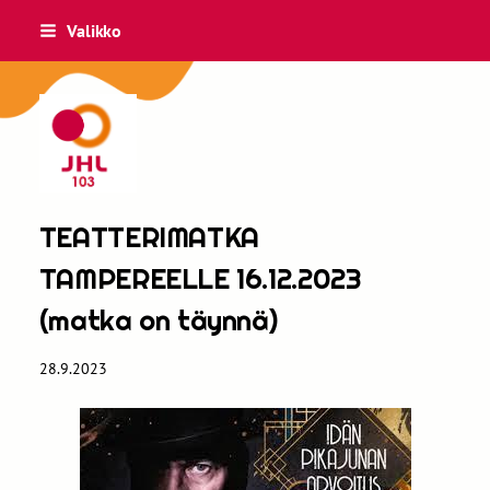
Siirry
Valikko
sivun
sisältöön
JHL 103
TEATTERIMATKA
TAMPEREELLE 16.12.2023
(matka on täynnä)
28.9.2023