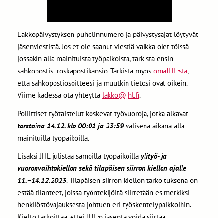
Lakkopäivystyksen puhelinnumero ja päivystysajat löytyvät
jäsenviestistä. Jos et ole saanut viestiä vaikka olet töissä
jossakin alla mainituista työpaikoista, tarkista ensin
sähköpostisi roskapostikansio. Tarkista myös
omaJHL:stä
,
että sähköpostiosoitteesi ja muutkin tietosi ovat oikein.
Viime kädessä ota yhteyttä
lakko@jhl.fi
.
Poliittiset työtaistelut koskevat työvuoroja, jotka alkavat
torstaina 14.12. klo 00:01 ja 23:59
välisenä aikana alla
mainituilla työpaikoilla.
Lisäksi JHL julistaa samoilla työpaikoilla
ylityö- ja
vuoronvaihtokiellon sekä tilapäisen siirron kiellon ajalle
11.−14.12.2023
. Tilapäisen siirron kiellon tarkoituksena on
estää tilanteet, joissa työntekijöitä siirretään esimerkiksi
henkilöstövajauksesta johtuen eri työskentelypaikkoihin.
Kielto tarkoittaa, ettei JHL:n jäsentä voida siirtää