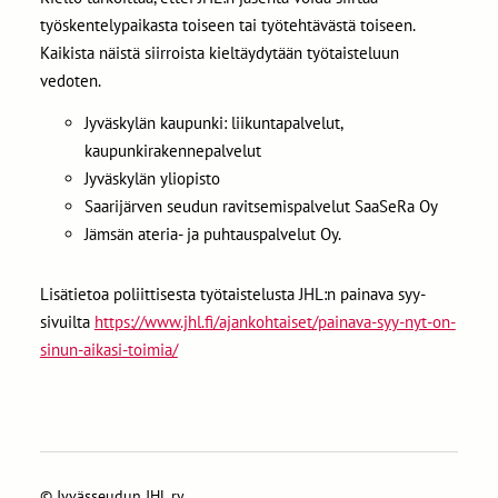
työskentelypaikasta toiseen tai työtehtävästä toiseen.
Kaikista näistä siirroista kieltäydytään työtaisteluun
vedoten.
Jyväskylän kaupunki: liikuntapalvelut,
kaupunkirakennepalvelut
Jyväskylän yliopisto
Saarijärven seudun ravitsemispalvelut SaaSeRa Oy
Jämsän ateria- ja puhtauspalvelut Oy.
Lisätietoa poliittisesta työtaistelusta JHL:n painava syy-
sivuilta
https://www.jhl.fi/ajankohtaiset/painava-syy-nyt-on-
sinun-aikasi-toimia/
©
Jyvässeudun JHL ry