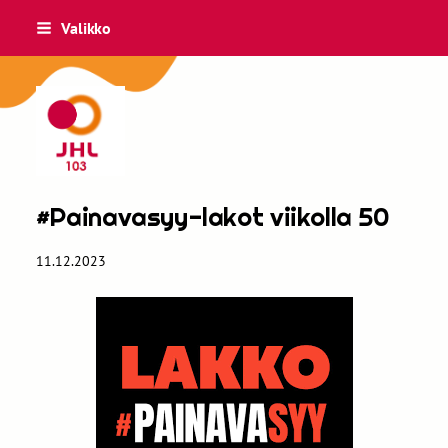
Siirry
Valikko
sivun
sisältöön
JHL 103
#Painavasyy-lakot viikolla 50
11.12.2023