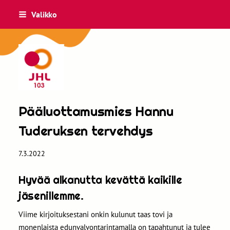
Siirry
Valikko
sivun
sisältöön
JHL 103
Pääluottamusmies Hannu
Tuderuksen tervehdys
7.3.2022
Hyvää alkanutta kevättä kaikille
jäsenillemme.
Viime kirjoituksestani onkin kulunut taas tovi ja
monenlaista edunvalvontarintamalla on tapahtunut ja tulee