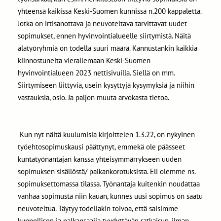
yhteensä kaikissa Keski-Suomen kunnissa n.200 kappaletta.
Jotka on irtisanottava ja neuvoteltava tarvittavat uudet
sopimukset, ennen hyvinvointialueelle siirtymistä. Näitä
alatyöryhmiä on todella suuri määrä. Kannustankin kaikkia
kiinnostuneita vierailemaan Keski-Suomen
hyvinvointialueen 2023 nettisivuilla. Siellä on mm.
Siirtymiseen liittyviä, usein kysyttyjä kysymyksiä ja niihin
vastauksia, osio. Ja paljon muuta arvokasta tietoa.
Kun nyt näitä kuulumisia kirjoittelen 1.3.22, on nykyinen
työehtosopimuskausi päättynyt, emmekä ole päässeet
kuntatyönantajan kanssa yhteisymmärrykseen uuden
sopimuksen sisällöstä/ palkankorotuksista. Eli olemme ns.
sopimuksettomassa tilassa. Työnantaja kuitenkin noudattaa
vanhaa sopimusta niin kauan, kunnes uusi sopimus on saatu
neuvoteltua. Täytyy todellakin toivoa, että saisimme
kunnollisen ja palkansaajia tyydyttävän ratkaisun, ilman,