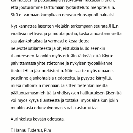
että joutuisimme tarttumaan työtaistelutoimenpiteisiin.
Sitä ei varmaan kumpikaan neuvotteluosapuoli haluaisi.
Nyt kannattaa jäsenten vieläkin tarkempaan seurata JHL.n
virallisia nettisivuja ja muuta postia, koska ainoastaan sieltä
saa ajankohtaista ja varmasti oikeaa tietoa
neuvottelutilanteesta ja ohjeistuksia kulloiseenkin
tilanteeseen. Ja onkin myös erittäin tärkeää, että käytte
päivittämässä yhteistietonne ja nykyisen työpaikkanne
tiedot JHL.n jäsenrekisteriin. Näin saatte myös omaan s-
postiinne ajankohtaisia tiedotteita, ja pysytte kärryillä,
missä milloinkin mennään. Ja sitten tietenkin meiltä
pääluottamusmiehiltä ja yhdistyksen hallitutuksen jäseniltä
voi myös kysyä tilanteesta ja tottakai myös aina kun jokin
muukin asia edunvalvonnan saralla askarruttaa.
Aurinkoista kevään odotusta.
T. Hannu Tuderus, Plm