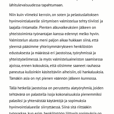
lähitulevaisuudessa tapahtumaan.
Niin kuin viimeksi kerroin, on soten ja pelastuslaitoksen
hyvinvointialueelle siirtymisen valmistelua tehty tiiviisti ja
laajalla rintamalle. Pienten alkuvaikeuksien jälkeen on
yhteistoiminta työnantajan kanssa edennyt melko hyvin.
Valmistelun alusta meni paljon aikaa hukkaan siinä, että
yleensä pääsimme yhteisymmärrykseen henkilöstön
edustuksesta ja määrässä eri jaostoissa, työryhmissä ja
yhteistyöelimessä. Ja myös valmisteluaineiston saamisessa
ajoissa, ennen kokouksia, että olisimme saaneet rauhassa
paneutua kulloinkin käsiteltäviin aiheisiin, oli hankaluuksia.
Tämäkin asia on nyt pienen väännön jälkeen kunnossa.
Tällä hetkellä jaostoissa on perustettu alatyöryhmiä, joiden
tehtävänä on palastella isoja kokonaisuuksia pienemmiksi
palasiksi ja yhtenäistää käytäntöjä ja sopimuksia
hyvinvointialueelle siirryttäessä. Siinä sitä riittääkin
työnsarkaa, kun esim. henkilöstöön liittyviä sopimuksia on